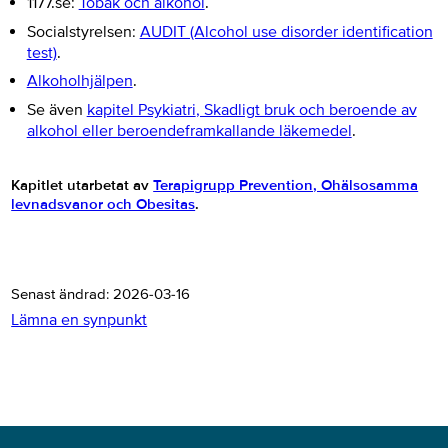
1177.se:
Tobak och alkohol
.
Socialstyrelsen:
AUDIT (Alcohol use disorder identification
test)
.
Alkoholhjälpen
.
Se även
kapitel Psykiatri
, Skadligt bruk och beroende av
alkohol eller beroendeframkallande läkemedel
.
Kapitlet utarbetat av
Terapigrupp Prevention, Ohälsosamma
levnadsvanor och Obesitas
.
Senast ändrad:
2026-03-16
Lämna en synpunkt