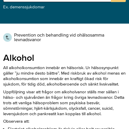
Ex. demenssjukdomar
Prevention och behandling vid ohälsosamma
levnadsvanor
Alkohol
All alkoholkonsumtion innebär en hälsorisk. Ur hälsosynpunkt
gäller ”ju mindre desto bättre”. Med riskbruk av alkohol menas en
alkoholkonsumtion som innebär en kraftigt ökad risk för
sjukdom, för tidig död, alkoholberoende och sänkt livskvalitet.
Uppföljning visar att frågor om alkoholvanor ställs mer sällan i
hälso- och sjukvården än frågor kring övriga levnadsvanor. Detta
trots att vanliga hälsoproblem som psykiska besvär,
sömnstörningar, hjärt-kärlsjukdom, olycksfall, cancer, suicid,
leversjukdom och pankreatit kan kopplas till alkohol.
Observera att: