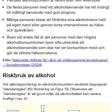
Flertalet alkoholproblem är delvis eller helt reversibla.
De flesta personer med ett alkoholberoende har ett lindrigt
till måttligt beroende med god prognos.
Många personer klarar att förändra sina alkoholvanor helt
på egen hand eller genom korta interventioner av hälso-
och sjukvården.
Även vid enkla råd är det personer med den högsta
alkoholkonsumtionen (som ofta utvecklat ett
alkoholberoende) som drar ner sin konsumtion mest och
gör de största hälsovinsterna.
Källa:
Nationella riktlinjer för vård vid ohälsosamma levnadsvanor
– Socialstyrelsen (2024)
.
Riskbruk av alkohol
Vid självrapportering av alkoholkonsumtion används begreppet
"standardglas" (för förklaring se Figur 1.1). Observera att
"standardglas" är ett grovt mått, då alkoholhalten kan variera
kraftigt i t.ex. öl.