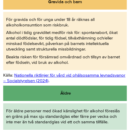
Gravida och barn
För gravida och för unga under 18 år räknas all
alkoholkonsumtion som riskbruk.
Alkohol i tidig graviditet medför risk för: spontanabort, ökat
antal dödfödslar, för tidig födsel, tillväxthämning och/eller
minskad födelsevikt, påverkan på barnets intellektuella
utveckling samt strukturella missbildningar.
Beakta risken för försämrad omvårdnad och tillsyn av barnet
efter födseln, vid bruk av alkohol.
Källa:
Nationella riktlinjer för vård vid ohälsosamma levnadsvanor
– Socialstyrelsen (2024)
.
Äldre
För äldre personer med ökad känslighet för alkohol föreslås
en gräns på max sju standardglas
eller färre per vecka och
inte mer än två standardglas vid ett och samma tillfälle.