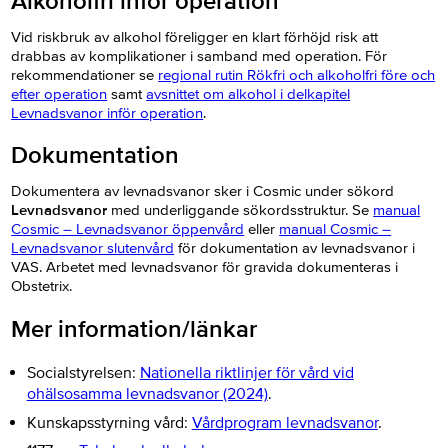
Alkoholfri inför operation
Vid riskbruk av alkohol föreligger en klart förhöjd risk att
drabbas av komplikationer i samband med operation. För
rekommendationer se
regional rutin Rökfri och alkoholfri före och
efter operation
samt
avsnittet om alkohol i delkapitel
Levnadsvanor inför operation
.
Dokumentation
Dokumentera av levnadsvanor sker i Cosmic under sökord
Levnadsvanor
med underliggande sökordsstruktur. Se
manual
Cosmic – Levnadsvanor öppenvård
eller
manual Cosmic –
Levnadsvanor slutenvård
för dokumentation av levnadsvanor i
VAS. Arbetet med levnadsvanor för gravida dokumenteras i
Obstetrix.
Mer information/länkar
Socialstyrelsen:
Nationella riktlinjer för vård vid
ohälsosamma levnadsvanor (2024)
.
Kunskapsstyrning vård:
Vårdprogram levnadsvanor
.