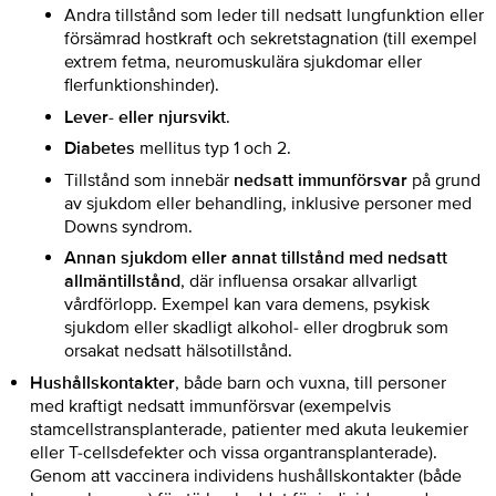
Andra tillstånd som leder till nedsatt lungfunktion eller
försämrad hostkraft och sekretstagnation (till exempel
extrem fetma, neuromuskulära sjukdomar eller
flerfunktionshinder).
Lever- eller njursvikt
.
Diabetes
mellitus typ 1 och 2.
Tillstånd som innebär
nedsatt immunförsvar
på grund
av sjukdom eller behandling, inklusive personer med
Downs syndrom.
Annan sjukdom eller annat tillstånd med nedsatt
allmäntillstånd
, där influensa orsakar allvarligt
vårdförlopp. Exempel kan vara demens, psykisk
sjukdom eller skadligt alkohol- eller drogbruk som
orsakat nedsatt hälsotillstånd.
Hushållskontakter
, både barn och vuxna, till personer
med kraftigt nedsatt immunförsvar (exempelvis
stamcellstransplanterade, patienter med akuta leukemier
eller T-cellsdefekter och vissa organtransplanterade).
Genom att vaccinera individens hushållskontakter (både