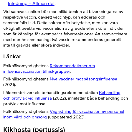
Inledning – Allmän del
.
Vid samvaccination bör man alltid beakta att biverkningarna av
respektive vaccin, oavsett vaccintyp, kan adderas och
sammanfalla i tid. Detta saknar ofta betydelse, men kan vara
viktigt att beakta vid vaccination av gravida eller sköra individer
som är känsliga för exempelvis feberreaktioner. Att samvaccinera
med mer än sammanlagt två vaccin rekommenderas generellt
inte till gravida eller sköra individer.
Länkar
Folkhälsomyndighetens
Rekommendationer om
influensavaccination till riskgrupper
.
Folkhälsomyndighetens
Nya vacciner mot säsongsinfluensa
(2021).
Läkemedelsverkets behandlingsrekommendation
Behandling
och profylax vid influensa
(2022), innefattar både behandling och
profylax mot influensa.
Folkhälsomyndighetens
Vägledning för vaccination av personal
inom vård och omsorg
(uppdaterad 2023).
Kikhosta (pertussis)