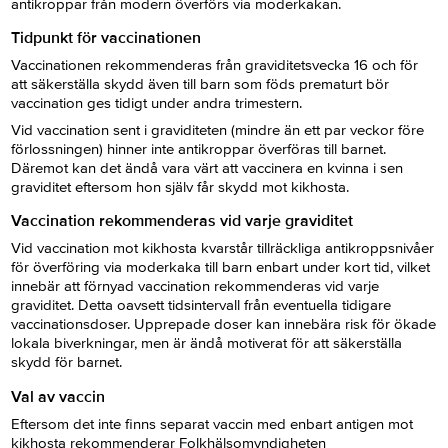
antikroppar från modern överförs via moderkakan.
Tidpunkt för vaccinationen
Vaccinationen rekommenderas från graviditetsvecka 16 och för
att säkerställa skydd även till barn som föds prematurt bör
vaccination ges tidigt under andra trimestern.
Vid vaccination sent i graviditeten (mindre än ett par veckor före
förlossningen) hinner inte antikroppar överföras till barnet.
Däremot kan det ändå vara värt att vaccinera en kvinna i sen
graviditet eftersom hon själv får skydd mot kikhosta.
Vaccination rekommenderas vid varje graviditet
Vid vaccination mot kikhosta kvarstår tillräckliga antikroppsnivåer
för överföring via moderkaka till barn enbart under kort tid, vilket
innebär att förnyad vaccination rekommenderas vid varje
graviditet. Detta oavsett tidsintervall från eventuella tidigare
vaccinationsdoser. Upprepade doser kan innebära risk för ökade
lokala biverkningar, men är ändå motiverat för att säkerställa
skydd för barnet.
Val av vaccin
Eftersom det inte finns separat vaccin med enbart antigen mot
kikhosta rekommenderar Folkhälsomyndigheten