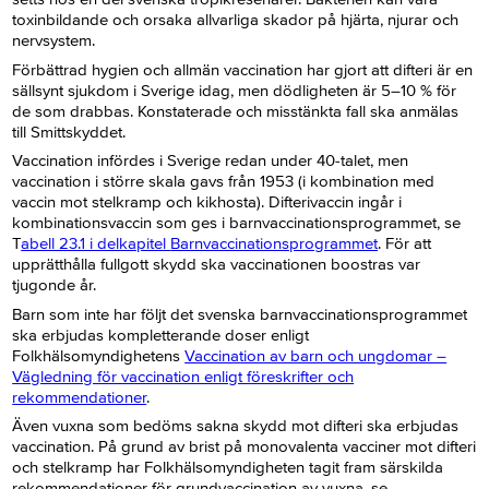
toxinbildande och orsaka allvarliga skador på hjärta, njurar och
nervsystem.
Förbättrad hygien och allmän vaccination har gjort att difteri är en
sällsynt sjukdom i Sverige idag, men dödligheten är 5–10 % för
de som drabbas. Konstaterade och misstänkta fall ska anmälas
till Smittskyddet.
Vaccination infördes i Sverige redan under 40-talet, men
vaccination i större skala gavs från 1953 (i kombination med
vaccin mot stelkramp och kikhosta). Difterivaccin ingår i
kombinationsvaccin som ges i barnvaccinationsprogrammet, se
T
abell 23.1 i delkapitel
Barnvaccinationsprogrammet
. För att
upprätthålla fullgott skydd ska vaccinationen boostras var
tjugonde år.
Barn som inte har följt det svenska barnvaccinationsprogrammet
ska erbjudas kompletterande doser enligt
Folkhälsomyndighetens
Vaccination av barn och ungdomar –
Vägledning för vaccination enligt föreskrifter och
rekommendationer
.
Även vuxna som bedöms sakna skydd mot difteri ska erbjudas
vaccination. På grund av brist på monovalenta vacciner mot difteri
och stelkramp har Folkhälsomyndigheten tagit fram särskilda
rekommendationer för grundvaccination av vuxna, se