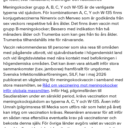
Meningokocker grupp A, B, C, Y och W-135 är de vanligaste
typerna vid sjukdom. För kombinationen A, C, Y och W-135 finns
konjugatvaccinerna Nimenrix och Menveo som är godkända från
sex veckors respektive två års ålder. Det finns även vaccin mot
grupp B-meningokocker; Bexsero med indikation från två
månaders ålder och Trumenba som kan ges från tio års ålder.
Trumenba tillhandahålls inte för närvarande.
Vaccin rekommenderas till personer som ska resa till områden
med pågående utbrott, vid sjukvårdsarbete i högendemiskt land
och vid långtidsvistelse med nära kontakt med befolkningen i
högendemiska områden. Det kan även vara aktuellt inför stora
sammankomster (t.ex. jamboree) framförallt för ungdomar.
Svenska Infektionsläkarföreningen, SILF, har i maj 2026
publicerat en vägledning för meningokockvaccin i samband med
stora massmöten, se
Råd om vaccinering mot meningokocker
inför globala massmöten
. Inför Hajj, pilgrimsfärden till
Saudiarabien under en särskild period, krävs vaccination mot
meningokocksjukdom av typerna A, C, Y och W-135. Även inför
Umrah (pilgrimsresa till Mecka som utförs när som helst på året)
kan intyg om vaccination krävas. Resenären ansvarar för att inför
en sådan resa eftersöka eventuella krav på vaccinationer och
bekosta denna själv. För övriga länder avgörs valet av vaccin av