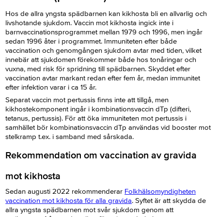
Hos de allra yngsta spädbarnen kan kikhosta bli en allvarlig och
livshotande sjukdom. Vaccin mot kikhosta ingick inte i
barnvaccinationsprogrammet mellan 1979 och 1996, men ingår
sedan 1996 åter i programmet. Immuniteten efter både
vaccination och genomgången sjukdom avtar med tiden, vilket
innebär att sjukdomen förekommer både hos tonåringar och
vuxna, med risk för spridning till spädbarnen. Skyddet efter
vaccination avtar markant redan efter fem år, medan immunitet
efter infektion varar i ca 15 år.
Separat vaccin mot pertussis finns inte att tillgå, men
kikhostekomponent ingår i kombinationsvaccin dTp (difteri,
tetanus, pertussis). För att öka immuniteten mot pertussis i
samhället bör kombinationsvaccin dTp användas vid booster mot
stelkramp t.ex. i samband med sårskada.
Rekommendation om vaccination av gravida
mot kikhosta
Sedan augusti 2022 rekommenderar
Folkhälsomyndigheten
vaccination mot kikhosta för alla gravida
. Syftet är att skydda de
allra yngsta spädbarnen mot svår sjukdom genom att