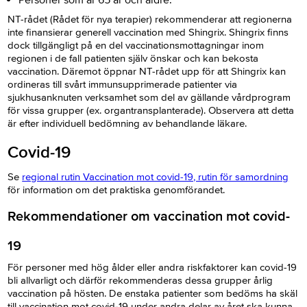
Personer som är 65 år och äldre.
NT-rådet (Rådet för nya terapier) rekommenderar att regionerna
inte finansierar generell vaccination med Shingrix. Shingrix finns
dock tillgängligt på en del vaccinationsmottagningar inom
regionen i de fall patienten själv önskar och kan bekosta
vaccination. Däremot öppnar NT-rådet upp för att Shingrix kan
ordineras till svårt immunsupprimerade patienter via
sjukhusanknuten verksamhet som del av gällande vårdprogram
för vissa grupper (ex. organtransplanterade). Observera att detta
är efter individuell bedömning av behandlande läkare.
Covid-19
Se
regional rutin Vaccination mot covid-19, rutin för samordning
för information om det praktiska genomförandet.
Rekommendationer om vaccination mot covid-
19
För personer med hög ålder eller andra riskfaktorer kan covid-19
bli allvarligt och därför rekommenderas dessa grupper årlig
vaccination på hösten. De enstaka patienter som bedöms ha skäl
till vaccination mot covid-19 under andra delar av året ska kunna