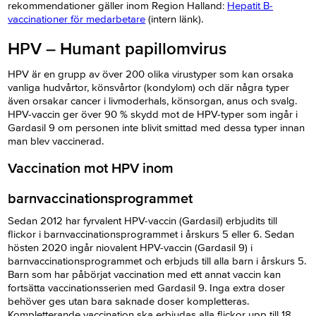
rekommendationer gäller inom Region Halland:
Hepatit B-
vaccinationer för medarbetare
(intern länk).
HPV – Humant papillomvirus
HPV är en grupp av över 200 olika virustyper som kan orsaka
vanliga hudvårtor, könsvårtor (kondylom) och där några typer
även orsakar cancer i livmoderhals, könsorgan, anus och svalg.
HPV-vaccin ger över 90 % skydd mot de HPV-typer som ingår i
Gardasil 9 om personen inte blivit smittad med dessa typer innan
man blev vaccinerad.
Vaccination mot HPV inom
barnvaccinationsprogrammet
Sedan 2012 har fyrvalent HPV-vaccin (Gardasil) erbjudits till
flickor i barnvaccinationsprogrammet i årskurs 5 eller 6. Sedan
hösten 2020 ingår niovalent HPV-vaccin (Gardasil 9) i
barnvaccinationsprogrammet och erbjuds till alla barn i årskurs 5.
Barn som har påbörjat vaccination med ett annat vaccin kan
fortsätta vaccinationsserien med Gardasil 9. Inga extra doser
behöver ges utan bara saknade doser kompletteras.
Kompletterande vaccination ska erbjudas alla flickor upp till 18