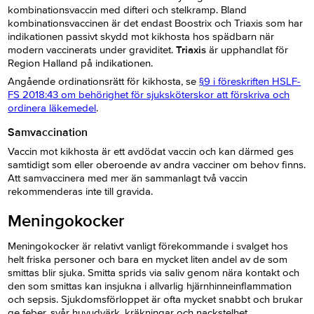
kombinationsvaccin med difteri och stelkramp. Bland
kombinationsvaccinen är det endast Boostrix och Triaxis som har
indikationen passivt skydd mot kikhosta hos spädbarn när
modern vaccinerats under graviditet.
Triaxis
är upphandlat för
Region Halland på indikationen.
Angående ordinationsrätt för kikhosta, se
§9 i föreskriften HSLF-
FS 2018:43 om behörighet för sjuksköterskor att förskriva och
ordinera läkemedel
.
Samvaccination
Vaccin mot kikhosta är ett avdödat vaccin och kan därmed ges
samtidigt som eller oberoende av andra vacciner om behov finns.
Att samvaccinera med mer än sammanlagt två vaccin
rekommenderas inte till gravida.
Meningokocker
Meningokocker är relativt vanligt förekommande i svalget hos
helt friska personer och bara en mycket liten andel av de som
smittas blir sjuka. Smitta sprids via saliv genom nära kontakt och
den som smittas kan insjukna i allvarlig hjärnhinneinflammation
och sepsis. Sjukdomsförloppet är ofta mycket snabbt och brukar
ge feber, svår huvudvärk, kräkningar och nackstelhet.