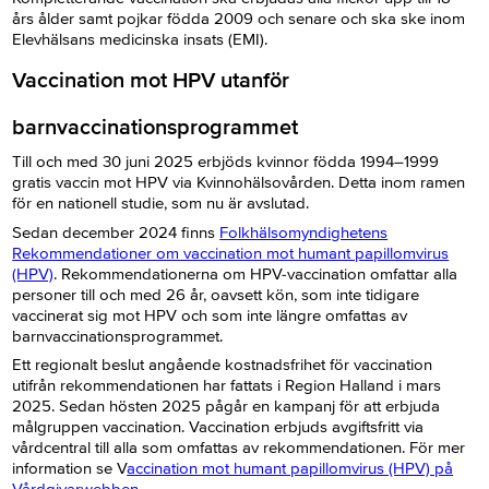
års ålder samt pojkar födda 2009 och senare och ska ske inom
Elevhälsans medicinska insats (EMI).
Vaccination mot HPV utanför
barnvaccinationsprogrammet
Till och med 30 juni 2025 erbjöds kvinnor födda 1994–1999
gratis vaccin mot HPV via Kvinnohälsovården. Detta inom ramen
för en nationell studie, som nu är avslutad.
Sedan december 2024 finns
Folkhälsomyndighetens
Rekommendationer om vaccination mot humant papillomvirus
(HPV)
. Rekommendationerna om HPV-vaccination omfattar alla
personer till och med 26 år, oavsett kön, som inte tidigare
vaccinerat sig mot HPV och som inte längre omfattas av
barnvaccinationsprogrammet.
Ett regionalt beslut angående kostnadsfrihet för vaccination
utifrån rekommendationen har fattats i Region Halland i mars
2025. Sedan hösten 2025 pågår en kampanj för att erbjuda
målgruppen vaccination. Vaccination erbjuds avgiftsfritt via
vårdcentral till alla som omfattas av rekommendationen. För mer
information se V
accination mot humant papillomvirus (HPV) på