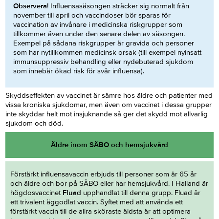
Observera
! Influensasäsongen sträcker sig normalt från
november till april och vaccindoser bör sparas för
vaccination av invånare i medicinska riskgrupper som
tillkommer även under den senare delen av säsongen.
Exempel på sådana riskgrupper är gravida och personer
som har nytillkommen medicinsk orsak (till exempel nyinsatt
immunsuppressiv behandling eller nydebuterad sjukdom
som innebär ökad risk för svår influensa).
Skyddseffekten av vaccinet är sämre hos äldre och patienter med
vissa kroniska sjukdomar, men även om vaccinet i dessa grupper
inte skyddar helt mot insjuknande så ger det skydd mot allvarlig
sjukdom och död.
Äldre inom SÄBO och hemsjukvård
Förstärkt influensavaccin erbjuds till personer som är 65 år
och äldre och bor på SÄBO eller har hemsjukvård. I Halland är
högdosvaccinet
Fluad
upphandlat till denna grupp. Fluad är
ett trivalent äggodlat vaccin. Syftet med att använda ett
förstärkt vaccin till de allra sköraste äldsta är att optimera