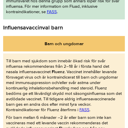
immunsvaret hos denna grupp som annars löper risk för svår
influensa. För mer information om Fluad, inklusive
kontraindikationer, se
FASS
.
Influensavaccinval barn
Barn och ungdomar
Till barn med sjukdom som innebär ökad risk för svår
influensa rekommenderas från 2–18 år i första hand det
nasala influensavaccinet
Fluenz
. Vaccinet innehåller levande
försvagat virus och är kontraindicerat till barn och ungdomar
med immunsuppression och/eller svår astma under
kontinuerlig inhalationsbehandling med steroid. Fluenz
bedöms ge ett likvärdigt skydd mot säsongsinfluensa som det
avdödade vaccinet. Till tidigare aldrig influensavaccinerade
barn ges en andra dos efter minst fyra veckor.
Kontraindikationer för Fluenz återfinns i
FASS
.
För barn mellan 6 månader –2 år eller barn som inte kan
vaccineras med ett levande vaccin rekommenderas det