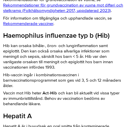
Rekommendationer för grundvaccination av vuxna mot difteri och
stelkramp (Folkhälsomyndigheten 2017, uppdaterad 2023)
.
För information om tillgängliga och upphandlade vaccin, se
Rekommenderade vacciner
.
Haemophilus influenzae typ b (Hib)
Hib kan orsaka bihåle-, öron- och lunginflammation samt
epiglottit. Den kan också orsaka allvarliga infektioner som
meningit och sepsis, särskilt hos barn < 5 år. Hib var den
vanligaste orsaken till meningit och epiglottit hos barn innan
vaccinationen infördes 1993.
Hib-vaccin ingår i kombinationsvaccinen i
barnvaccinationsprogrammet som ges vid 3, 5 och 12 månaders
ålder.
Vaccin mot Hib heter
Act-Hib
och kan bli aktuellt vid vissa typer
av immunbristtillstånd. Behov av vaccination bedöms av
behandlande läkare.
Hepatit A
Hepatit A är i huvudsak en oral smitta från kontaminerade