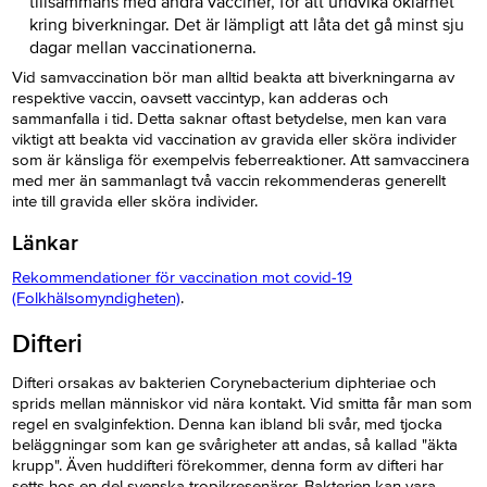
tillsammans med andra vacciner, för att undvika oklarhet
kring biverkningar. Det är lämpligt att låta det gå minst sju
dagar mellan vaccinationerna.
Vid samvaccination bör man alltid beakta att biverkningarna av
respektive vaccin, oavsett vaccintyp, kan adderas och
sammanfalla i tid. Detta saknar oftast betydelse, men kan vara
viktigt att beakta vid vaccination av gravida eller sköra individer
som är känsliga för exempelvis feberreaktioner. Att samvaccinera
med mer än sammanlagt två vaccin rekommenderas generellt
inte till gravida eller sköra individer.
Länkar
Rekommendationer för vaccination mot covid-19
(Folkhälsomyndigheten)
.
Difteri
Difteri orsakas av bakterien Corynebacterium diphteriae och
sprids mellan människor vid nära kontakt. Vid smitta får man som
regel en svalginfektion. Denna kan ibland bli svår, med tjocka
beläggningar som kan ge svårigheter att andas, så kallad "äkta
krupp". Även huddifteri förekommer, denna form av difteri har
setts hos en del svenska tropikresenärer. Bakterien kan vara