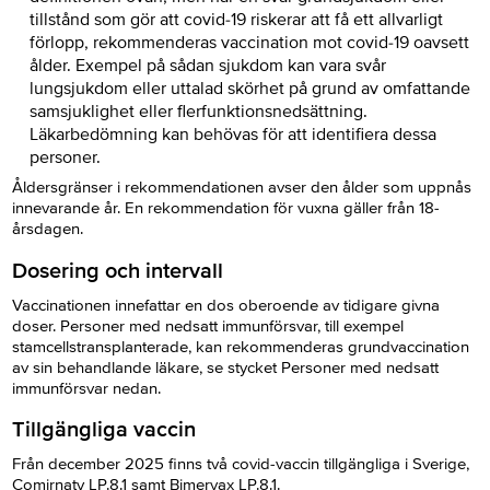
tillstånd som gör att covid-19 riskerar att få ett allvarligt
förlopp, rekommenderas vaccination mot covid-19 oavsett
ålder. Exempel på sådan sjukdom kan vara svår
lungsjukdom eller uttalad skörhet på grund av omfattande
samsjuklighet eller flerfunktionsnedsättning.
Läkarbedömning kan behövas för att identifiera dessa
personer.
Åldersgränser i rekommendationen avser den ålder som uppnås
innevarande år. En rekommendation för vuxna gäller från 18-
årsdagen.
Dosering och intervall
Vaccinationen innefattar en dos oberoende av tidigare givna
doser. Personer med nedsatt immunförsvar, till exempel
stamcellstransplanterade, kan rekommenderas grundvaccination
av sin behandlande läkare, se stycket Personer med nedsatt
immunförsvar nedan.
Tillgängliga vaccin
Från december 2025 finns två covid-vaccin tillgängliga i Sverige,
Comirnaty LP.8.1 samt Bimervax LP.8.1.