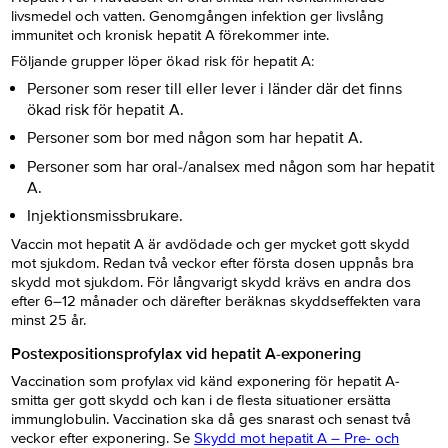
livsmedel och vatten. Genomgången infektion ger livslång
immunitet och kronisk hepatit A förekommer inte.
Följande grupper löper ökad risk för hepatit A:
Personer som reser till eller lever i länder där det finns
ökad risk för hepatit A.
Personer som bor med någon som har hepatit A.
Personer som har oral-/analsex med någon som har hepatit
A.
Injektionsmissbrukare.
Vaccin mot hepatit A är avdödade och ger mycket gott skydd
mot sjukdom. Redan två veckor efter första dosen uppnås bra
skydd mot sjukdom. För långvarigt skydd krävs en andra dos
efter 6–12 månader och därefter beräknas skyddseffekten vara
minst 25 år.
Postexpositionsprofylax vid hepatit A-exponering
Vaccination som profylax vid känd exponering för hepatit A-
smitta ger gott skydd och kan i de flesta situationer ersätta
immunglobulin. Vaccination ska då ges snarast och senast två
veckor efter exponering. Se
Skydd mot hepatit A – Pre- och