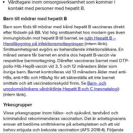
Vårdtagare inom omsorgsverksamhet som kommer i
kontakt med personer med hepatit B.
Barn till mödrar med hepatit B
Barn som föds till mödrar med känd hepatit B vaccineras direkt
efter födseln på BB. Vid hög smittsamhet hos modern ges även
immunglobulin mot hepatit B till barnet, se
rutin Hepatit B –
Handläggning på infektionsmottagningen
(intern länk).
Smittsamhetsgrad avgörs av behandlande infektionsläkare. En
månad senare får barnet en andra dos hepatit B-vaccin via
respektive barnmottagning. Därefter vaccineras barnet med DTP-
polio-Hib-HepB-vaccin vid 3, 5 och 12 månaders ålder som
övriga barn. Barnet kontrolleras vid 13 månaders ålder med anti-
HBs, anti-HBc och HBsAg för att säkerställa att inte barnet
smittats och att vaccinationsskydd finns. Se
Barn- och
ungdomsklinikens vårdriktlinje Hepatit B och C (neonatalogi)
(intern länk).
Yrkesgrupper
Vissa yrkesgrupper inom hälso- och sjukvård, tandvård och
kriminalvård rekommenderas vaccination. Det är arbetsgivarens
ansvar att bedöma smittriskerna på arbetsplatsen och att vid
behov erbjuda och bekosta vaccination (AFS 2018:4). Följande