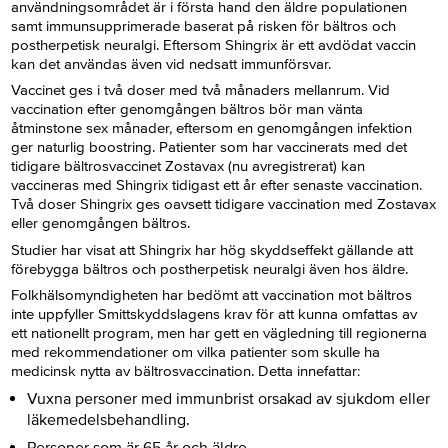
användningsområdet är i första hand den äldre populationen
samt immunsupprimerade baserat på risken för bältros och
postherpetisk neuralgi. Eftersom Shingrix är ett avdödat vaccin
kan det användas även vid nedsatt immunförsvar.
Vaccinet ges i två doser med två månaders mellanrum. Vid
vaccination efter genomgången bältros bör man vänta
åtminstone sex månader, eftersom en genomgången infektion
ger naturlig boostring. Patienter som har vaccinerats med det
tidigare bältrosvaccinet Zostavax (nu avregistrerat) kan
vaccineras med Shingrix tidigast ett år efter senaste vaccination.
Två doser Shingrix ges oavsett tidigare vaccination med Zostavax
eller genomgången bältros.
Studier har visat att Shingrix har hög skyddseffekt gällande att
förebygga bältros och postherpetisk neuralgi även hos äldre.
Folkhälsomyndigheten har bedömt att vaccination mot bältros
inte uppfyller Smittskyddslagens krav för att kunna omfattas av
ett nationellt program, men har gett en vägledning till regionerna
med rekommendationer om vilka patienter som skulle ha
medicinsk nytta av bältrosvaccination. Detta innefattar:
Vuxna personer med immunbrist orsakad av sjukdom eller
läkemedelsbehandling.