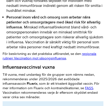
barn och vuxna) förstärks skyddet för individen med
nedsatt immunförsvar indirekt genom att risken för smitta i
hushållet minskar.
Personal inom vård och omsorg som arbetar nära
patienter och omsorgstagare med ökad risk för allvarlig
influensa
. Minskad influensaförekomst bland vård- och
omsorgspersonalen innebär en minskad smittrisk för
patienter och omsorgstagare som riskerar allvarlig sjukdom
i influensa. Vaccination är särskilt viktig för personal som
arbetar nära personer med kraftigt nedsatt immunförsvar.
För beskrivning av det praktiska utförandet, se den
regionala
rutinen Vaccination mot säsongsinfluensa
.
Influensavaccinval vuxna
Till vuxna, med undantag för de grupper som nämns nedan,
rekommenderas under 2025/2026 det avdödade
influensavaccin
Fluarix
, som är ett trivalent äggodlat vaccin. För
mer information om Fluarix och kontraindikationer, se
FASS
.
Vaccination rekommenderas varje år eftersom skyddet endast
varar cirka sex månader.