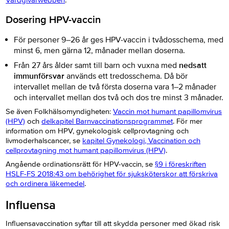
Vårdgivarwebben
.
Dosering HPV-vaccin
För personer 9–26 år ges HPV-vaccin i tvådosschema, med
minst 6, men gärna 12, månader mellan doserna.
Från 27 års ålder samt till barn och vuxna med
nedsatt
immunförsvar
används ett tredosschema. Då bör
intervallet mellan de två första doserna vara 1–2 månader
och intervallet mellan dos två och dos tre minst 3 månader.
Se även Folkhälsomyndigheten:
Vaccin mot humant papillomvirus
(HPV)
och
delkapitel
Barnvaccinationsprogrammet
. För mer
information om HPV, gynekologisk cellprovtagning och
livmoderhalscancer, se
kapitel Gynekologi,
Vaccination och
cellprovtagning mot humant papillomvirus (HPV)
.
Angående ordinationsrätt för HPV-vaccin, se
§9 i föreskriften
HSLF-FS 2018:43 om behörighet för sjuksköterskor att förskriva
och ordinera läkemedel
.
Influensa
Influensavaccination syftar till att skydda personer med ökad risk