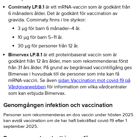
Comirnaty LP.8.1
är ett mRNA-vaccin som är godkänt från
6 månaders ålder. Det är godkänt för vaccination av
gravida. Comirnaty finns i tre styrkor:
3 µg för barn 6 månader–4 år.
10 µg för barn 5–11 år.
30 µg för personer från 12 år.
Bimervax LP.8.1
är ett proteinbaserat vaccin som är
godkänt från 12 års ålder, men som rekommenderas först
från 31 års ålder. På grund av begränsad vaccintillgång ges
Bimervax i huvudsak till de personer som inte kan få
mRNA-vaccin. Se även
sidan Vaccination mot covid-19 på
Vårdgivarwebben
för information om vilka vårdcentraler
som kan erbjuda Bimervax.
Genomgången infektion och vaccination
Personer som rekommenderas en dos vaccin under hösten 2025
kan avstå vaccination om de har haft bekräftad covid-19 efter 1
september 2025.