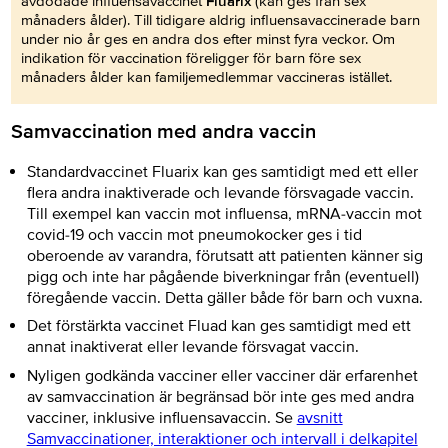
avdödade influensavaccinet
Fluarix
(kan ges från sex
månaders ålder). Till tidigare aldrig influensavaccinerade barn
under nio år ges en andra dos efter minst fyra veckor. Om
indikation för vaccination föreligger för barn före sex
månaders ålder kan familjemedlemmar vaccineras istället.
Samvaccination med andra vaccin
Standardvaccinet Fluarix kan ges samtidigt med ett eller
flera andra inaktiverade och levande försvagade vaccin.
Till exempel kan vaccin mot influensa, mRNA-vaccin mot
covid-19 och vaccin mot pneumokocker ges i tid
oberoende av varandra, förutsatt att patienten känner sig
pigg och inte har pågående biverkningar från (eventuell)
föregående vaccin. Detta gäller både för barn och vuxna.
Det förstärkta vaccinet Fluad kan ges samtidigt med ett
annat inaktiverat eller levande försvagat vaccin.
Nyligen godkända vacciner eller vacciner där erfarenhet
av samvaccination är begränsad bör inte ges med andra
vacciner, inklusive influensavaccin. Se
avsnitt
Samvaccinationer, interaktioner och intervall i delkapitel