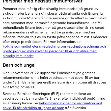
Personer med nedsatt immunförsvar
Personer med måttlig eller allvarlig immunbrist (på grund av
sjukdom eller behandling) riskerar både allvarlig och långvarig
sjukdom i covid-19 och får inte samma goda effekt av vaccination
som personer med normalt fungerande immunförsvar. I de fall
behandlande läkare bedömer att grundvaccination är indicerad
rekommenderas ett schema med tre primärdoser med en
månads intervall, följt av en första påfyllnadsdos minst 3 månader
efter tredje primärdosen. För mer information, se
Folkhälsomyndighetens vägledning om vaccinationsschema och
uppföljning av immunsvar till personer 18 år och äldre med
allvarlig immunbrist
.
Barn och unga
Den 1 november 2022 upphörde Folkhälsomyndighetens
rekommendation om allmän vaccination mot covid-19 av barn
under 18 år. Barn har generellt en lägre risk än vuxna att drabbas
av allvarlig covid-19.
Svenska Barnläkarföreningen (BLF) rekommenderar att
vaccination av barn under 18 år sker efter individuell bedömning
av ansvarig läkare. Se
Rekommendationer för vaccination mot
covid-19 för särskilda grupper av barn
från Svenska