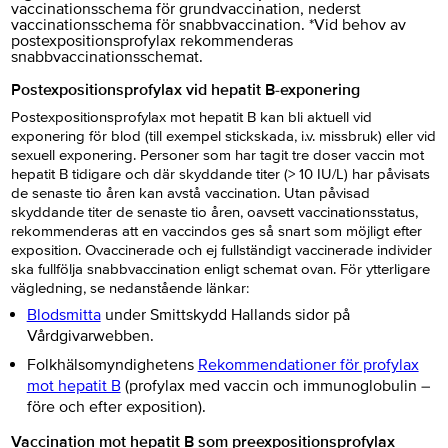
vaccinationsschema för grundvaccination, nederst
vaccinationsschema för snabbvaccination. *Vid behov av
postexpositionsprofylax rekommenderas
snabbvaccinationsschemat.
Postexpositionsprofylax vid hepatit B-exponering
Postexpositionsprofylax mot hepatit B kan bli aktuell vid
exponering för blod (till exempel stickskada, i.v. missbruk) eller vid
sexuell exponering. Personer som har tagit tre doser vaccin mot
hepatit B tidigare och där skyddande titer (> 10 IU/L) har påvisats
de senaste tio åren kan avstå vaccination. Utan påvisad
skyddande titer de senaste tio åren, oavsett vaccinationsstatus,
rekommenderas att en vaccindos ges så snart som möjligt efter
exposition. Ovaccinerade och ej fullständigt vaccinerade individer
ska fullfölja snabbvaccination enligt schemat ovan. För ytterligare
vägledning, se nedanstående länkar:
Blodsmitta
under Smittskydd Hallands sidor på
Vårdgivarwebben.
Folkhälsomyndighetens
Rekommendationer för profylax
mot hepatit B
(profylax med vaccin och immunoglobulin –
före och efter exposition).
Vaccination mot hepatit B som preexpositionsprofylax