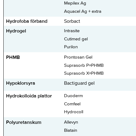
Mepilex Ag
Aquacel Ag + extra
Hydrofoba förband
Sorbact
Hydrogel
Intrasite
Cutimed gel
Purilon
PHMB
Prontosan Gel
Suprasorb P+PHMB
Suprasorb X+PHMB
Hypoklorsyra
Bactiguard gel
Hydrokolloida plattor
Duoderm
Comfeel
Hydrocoll
Polyuretanskum
Allevyn
Biatain