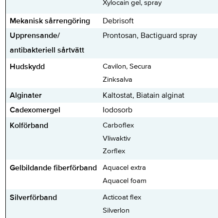
Xylocain gel, spray
Mekanisk sårrengöring
Debrisoft
Upprensande/
Prontosan, Bactiguard spray
antibakteriell sårtvätt
Hudskydd
Cavilon, Secura
Zinksalva
Alginater
Kaltostat, Biatain alginat
Cadexomergel
Iodosorb
Kolförband
Carboflex
Vliwaktiv
Zorflex
Gelbildande fiberförband
Aquacel extra
Aquacel foam
Silverförband
Acticoat flex
Silverlon