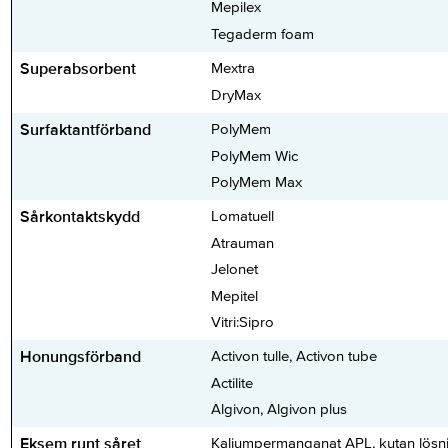
Mepilex
Tegaderm foam
Superabsorbent
Mextra
DryMax
Surfaktantförband
PolyMem
PolyMem Wic
PolyMem Max
Sårkontaktskydd
Lomatuell
Atrauman
Jelonet
Mepitel
Vitri:Sipro
Honungsförband
Activon tulle, Activon tube
Actilite
Algivon, Algivon plus
Eksem runt såret
Kaliumpermanganat APL, kutan lösn