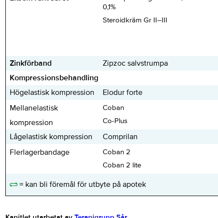
0,1%
Steroidkräm Gr II–III
Zinkförband
Zipzoc salvstrumpa
Kompressionsbehandling
Högelastisk kompression
Elodur forte
Mellanelastisk
Coban
Co-Plus
kompression
Lågelastisk kompression
Comprilan
Flerlagerbandage
Coban 2
Coban 2 lite
= kan bli föremål för utbyte på apotek
Kapitlet utarbetat av
Terapigrupp Sår
.