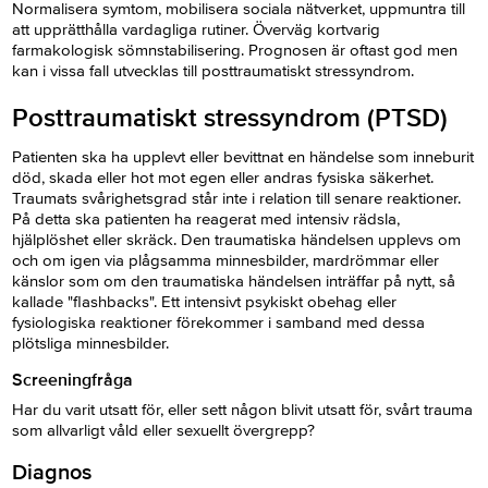
Normalisera symtom, mobilisera sociala nätverket, uppmuntra till
att upprätthålla vardagliga rutiner. Överväg kortvarig
farmakologisk sömnstabilisering. Prognosen är oftast god men
kan i vissa fall utvecklas till posttraumatiskt stressyndrom.
Posttraumatiskt stressyndrom (PTSD)
Patienten ska ha upplevt eller bevittnat en händelse som inneburit
död, skada eller hot mot egen eller andras fysiska säkerhet.
Traumats svårighetsgrad står inte i relation till senare reaktioner.
På detta ska patienten ha reagerat med intensiv rädsla,
hjälplöshet eller skräck. Den traumatiska händelsen upplevs om
och om igen via plågsamma minnesbilder, mardrömmar eller
känslor som om den traumatiska händelsen inträffar på nytt, så
kallade "flashbacks". Ett intensivt psykiskt obehag eller
fysiologiska reaktioner förekommer i samband med dessa
plötsliga minnesbilder.
Screeningfråga
Har du varit utsatt för, eller sett någon blivit utsatt för, svårt trauma
som allvarligt våld eller sexuellt övergrepp?
Diagnos