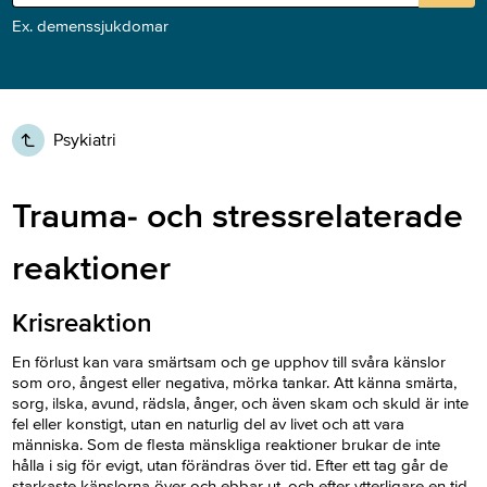
Ex. demenssjukdomar
Psykiatri
Trauma- och stressrelaterade
reaktioner
Krisreaktion
En förlust kan vara smärtsam och ge upphov till svåra känslor
som oro, ångest eller negativa, mörka tankar. Att känna smärta,
sorg, ilska, avund, rädsla, ånger, och även skam och skuld är inte
fel eller konstigt, utan en natur­lig del av livet och att vara
människa. Som de flesta mänskliga reaktioner brukar de inte
hålla i sig för evigt, utan förändras över tid. Efter ett tag går de
starkaste känslorna över och ebbar ut, och efter ytterligare en tid