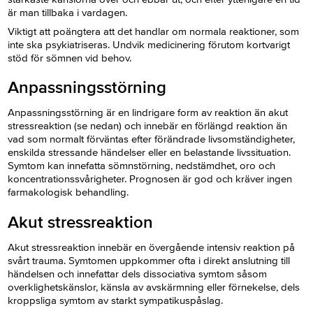
är man tillbaka i vardagen.
Viktigt att poängtera att det handlar om normala reaktioner, som
inte ska psykiatriseras. Undvik medicinering förutom kortvarigt
stöd för sömnen vid behov.
Anpassningsstörning
Anpassningsstörning är en lindrigare form av reaktion än akut
stressreaktion (se nedan) och innebär en förlängd reaktion än
vad som normalt förväntas efter förändrade livsomständigheter,
enskilda stressande händelser eller en belastande livssituation.
Symtom kan innefatta sömnstörning, nedstämdhet, oro och
koncentrationssvårigheter. Prognosen är god och kräver ingen
farmakologisk behandling.
Akut stressreaktion
Akut stressreaktion innebär en övergående intensiv reaktion på
svårt trauma. Symtomen uppkommer ofta i direkt anslutning till
händelsen och innefattar dels dissociativa symtom såsom
overklighetskänslor, känsla av avskärmning eller förnekelse, dels
kroppsliga symtom av starkt sympatikuspåslag.