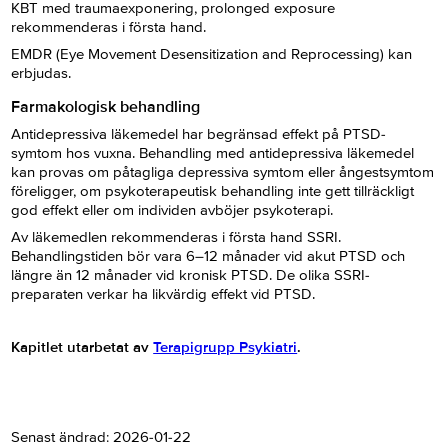
KBT med traumaexponering, prolonged exposure
rekommenderas i första hand.
EMDR (Eye Movement Desensitization and Reprocessing) kan
erbjudas.
Farmakologisk behandling
Antidepressiva läkemedel har begränsad effekt på PTSD-
symtom hos vuxna. Behandling med antidepressiva läkemedel
kan provas om påtagliga depressiva symtom eller ångestsymtom
föreligger, om psykoterapeutisk behandling inte gett tillräckligt
god effekt eller om individen avböjer psykoterapi.
Av läkemedlen rekommenderas i första hand SSRI.
Behandlingstiden bör vara 6–12 månader vid akut PTSD och
längre än 12 månader vid kronisk PTSD. De olika SSRI-
preparaten verkar ha likvärdig effekt vid PTSD.
Kapitlet utarbetat av
Terapigrupp Psykiatri
.
Senast ändrad:
2026-01-22