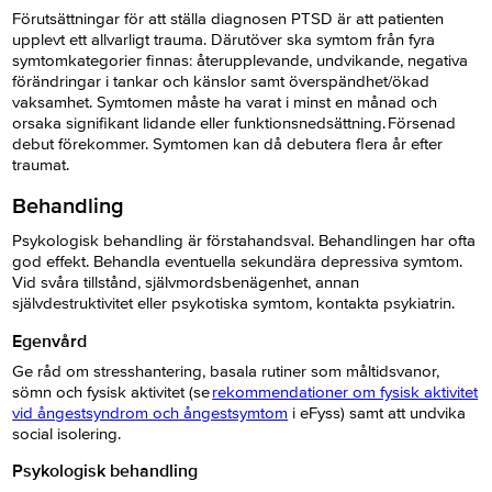
Förutsättningar för att ställa diagnosen PTSD är att patienten
upplevt ett allvarligt trauma. Därutöver ska symtom från fyra
symtomkategorier finnas: återupplevande, undvikande, negativa
förändringar i tankar och känslor samt överspändhet/ökad
vaksamhet. Symtomen måste ha varat i minst en månad och
orsaka signifikant lidande eller funktionsnedsättning. Försenad
debut förekommer. Symtomen kan då debutera flera år efter
traumat.
Behandling
Psykologisk behandling är förstahandsval. Behandlingen har ofta
god effekt. Behandla eventuella sekundära depressiva symtom.
Vid svåra tillstånd, självmordsbenägenhet, annan
självdestruktivitet eller psykotiska symtom, kontakta psykiatrin.
Egenvård
Ge råd om stresshantering, basala rutiner som måltidsvanor,
sömn och fysisk aktivitet (se
rekommendationer om fysisk aktivitet
vid ångestsyndrom och ångestsymtom
i eFyss) samt att undvika
social isolering.
Psykologisk behandling