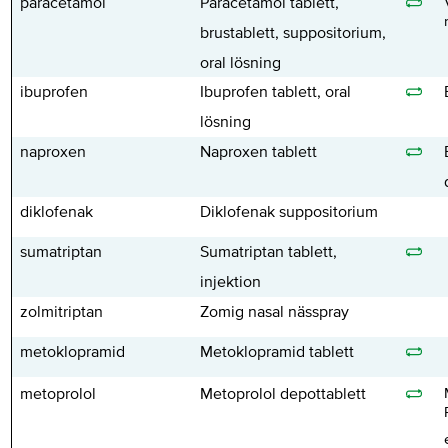
paracetamol
Paracetamol tablett,
brustablett, suppositorium,
oral lösning
ibuprofen
Ibuprofen tablett, oral
lösning
naproxen
Naproxen tablett
diklofenak
Diklofenak suppositorium
sumatriptan
Sumatriptan tablett,
injektion
zolmitriptan
Zomig nasal nässpray
metoklopramid
Metoklopramid tablett
metoprolol
Metoprolol depottablett