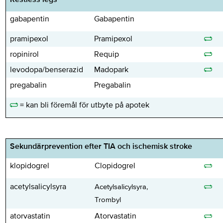
gabapentin
Gabapentin
pramipexol
Pramipexol
ropinirol
Requip
levodopa/benserazid
Madopark
pregabalin
Pregabalin
= kan bli föremål för utbyte på apotek
Sekundärprevention efter TIA och ischemisk stroke
klopidogrel
Clopidogrel
acetylsalicylsyra
Acetylsalicylsyra,
Trombyl
atorvastatin
Atorvastatin