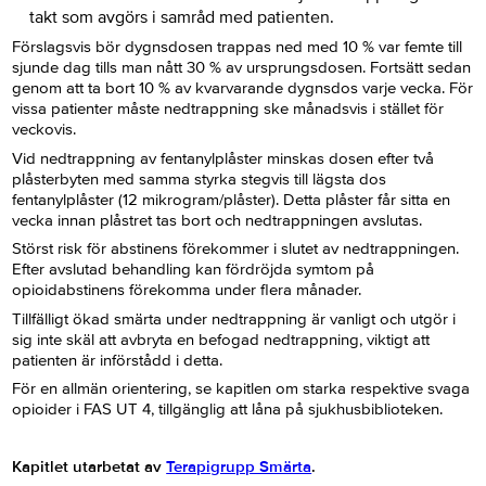
takt som avgörs i samråd med patienten.
Förslagsvis bör dygnsdosen trappas ned med 10 % var femte till
sjunde dag tills man nått 30 % av ursprungsdosen. Fortsätt sedan
genom att ta bort 10 % av kvarvarande dygnsdos varje vecka. För
vissa patienter måste nedtrappning ske månadsvis i stället för
veckovis.
Vid nedtrappning av fentanylplåster minskas dosen efter två
plåsterbyten med samma styrka stegvis till lägsta dos
fentanylplåster (12 mikrogram/plåster). Detta plåster får sitta en
vecka innan plåstret tas bort och nedtrappningen avslutas.
Störst risk för abstinens förekommer i slutet av nedtrappningen.
Efter avslutad behandling kan fördröjda symtom på
opioidabstinens förekomma under flera månader.
Tillfälligt ökad smärta under nedtrappning är vanligt och utgör i
sig inte skäl att avbryta en befogad nedtrappning, viktigt att
patienten är införstådd i detta.
För en allmän orientering, se kapitlen om starka respektive svaga
opioider i FAS UT 4, tillgänglig att låna på sjukhusbiblioteken.
Kapitlet utarbetat av
Terapigrupp Smärta
.