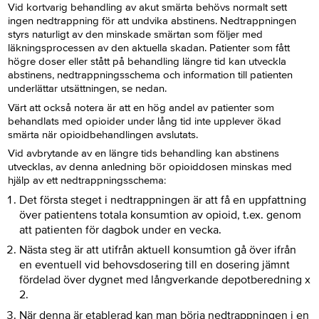
Vid kortvarig behandling av akut smärta behövs normalt sett
ingen nedtrappning för att undvika abstinens. Nedtrappningen
styrs naturligt av den minskade smärtan som följer med
läkningsprocessen av den aktuella skadan. Patienter som fått
högre doser eller stått på behandling längre tid kan utveckla
abstinens, nedtrappningsschema och information till patienten
underlättar utsättningen, se nedan.
Värt att också notera är att en hög andel av patienter som
behandlats med opioider under lång tid inte upplever ökad
smärta när opioidbehandlingen avslutats.
Vid avbrytande av en längre tids behandling kan abstinens
utvecklas, av denna anledning bör opioiddosen minskas med
hjälp av ett nedtrappningsschema:
Det första steget i nedtrappningen är att få en uppfattning
över patientens totala konsumtion av opioid, t.ex. genom
att patienten för dagbok under en vecka.
Nästa steg är att utifrån aktuell konsumtion gå över ifrån
en eventuell vid behovsdosering till en dosering jämnt
fördelad över dygnet med långverkande depotberedning x
2.
När denna är etablerad kan man börja nedtrappningen i en