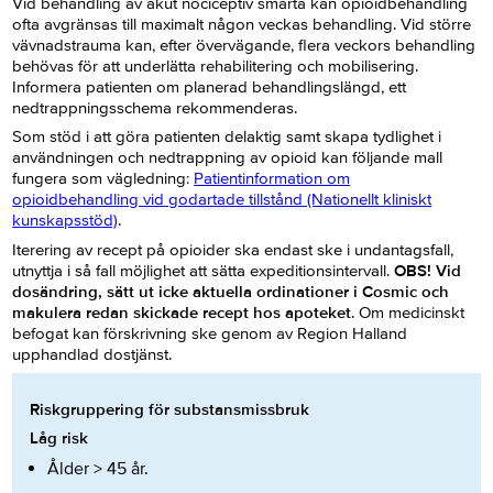
Vid behandling av akut nociceptiv smärta kan opioidbehandling
ofta avgränsas till maximalt någon veckas behandling. Vid större
vävnadstrauma kan, efter övervägande, flera veckors behandling
behövas för att underlätta rehabilitering och mobilisering.
Informera patienten om planerad behandlingslängd, ett
nedtrappningsschema rekommenderas.
Som stöd i att göra patienten delaktig samt skapa tydlighet i
användningen och nedtrappning av opioid kan följande mall
fungera som vägledning:
Patientinformation om
opioidbehandling vid godartade tillstånd (Nationellt kliniskt
kunskapsstöd)
.
Iterering av recept på opioider ska endast ske i undantagsfall,
utnyttja i så fall möjlighet att sätta expeditionsintervall.
OBS! Vid
dosändring, sätt ut icke aktuella ordinationer i Cosmic och
makulera redan skickade recept hos apoteket
. Om medicinskt
befogat kan förskrivning ske genom av Region Halland
upphandlad dostjänst.
Riskgruppering för substansmissbruk
Låg risk
Ålder > 45 år.