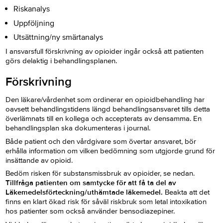
Riskanalys
Uppföljning
Utsättning/ny smärtanalys
I ansvarsfull förskrivning av opioider ingår också att patienten
görs delaktig i behandlingsplanen.
Förskrivning
Den läkare/vårdenhet som ordinerar en opioidbehandling har
oavsett behandlingstidens längd behandlingsansvaret tills detta
överlämnats till en kollega och accepterats av densamma. En
behandlingsplan ska dokumenteras i journal.
Både patient och den vårdgivare som övertar ansvaret, bör
erhålla information om vilken bedömning som utgjorde grund för
insättande av opioid.
Bedöm risken för substansmissbruk av opioider, se nedan.
Tillfråga patienten om samtycke för att få ta del av
Läkemedelsförteckning/uthämtade läkemedel.
Beakta att det
finns en klart ökad risk för såväl riskbruk som letal intoxikation
hos patienter som också använder bensodiazepiner.