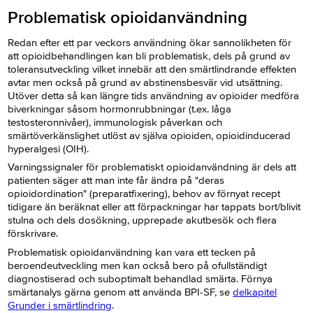
Problematisk opioidanvändning
Redan efter ett par veckors användning ökar sannolikheten för
att opioidbehandlingen kan bli problematisk, dels på grund av
toleransutveckling vilket innebär att den smärtlindrande effekten
avtar men också på grund av abstinensbesvär vid utsättning.
Utöver detta så kan längre tids användning av opioider medföra
biverkningar såsom hormonrubbningar (t.ex. låga
testosteronnivåer), immunologisk påverkan och
smärtöverkänslighet utlöst av själva opioiden, opioidinducerad
hyperalgesi (OIH).
Varningssignaler för problematiskt opioidanvändning är dels att
patienten säger att man inte får ändra på "deras
opioidordination" (preparatfixering), behov av förnyat recept
tidigare än beräknat eller att förpackningar har tappats bort/blivit
stulna och dels dosökning, upprepade akutbesök och flera
förskrivare.
Problematisk opioidanvändning kan vara ett tecken på
beroendeutveckling men kan också bero på ofullständigt
diagnostiserad och suboptimalt behandlad smärta. Förnya
smärtanalys gärna genom att använda BPI-SF, se
delkapitel
Grunder i smärtlindring
.