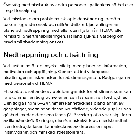
Överväg medmissbruk av andra personer i patientens närhet eller
illegal försäljning.
Vid misstanke om problematisk opioidanvändning, bedöm
bakomliggande orsak och utifrån detta erbjud antingen en
planerad nedtrappning med eller utan hjälp från TILMA, eller
remiss till Smärtrehabiliteringen, Halland sjukhus Varberg om
bred smärtbedömning önskas.
Nedtrappning och utsättning
Vid utsättning är det mycket viktigt med planering, information,
motivation och uppföljning. Genom att individanpassa
utsättningen minskar risken för abstinenssymtom. Rådgör gärna
med personal vid TILMA.
Ett snabbt utsättande av opioider ger risk för abstinens som kan
förekomma i en tidig och/eller en sen fas samt i en fördröjd fas.
Den tidiga (inom 6–24 timmar) kännetecknas bland annat av
gäspningar, svettningar, rinnsnuva, tårflöde, vidgade pupiller och
gåshud, medan den sena fasen (2–3 veckor) ofta visar sig i form
av illamående/kräkningar, diarré, muskelvärk och nedstämdhet.
Den fördröjda fasen kännetecknas av depression, apati,
initiativlöshet och minskad stresstolerans.