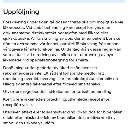
Uppföljning
Förskrivning under tiden då dosen titreras ska om möjligt ske via
läkarbesök. Vid stabil behandling kan recept förnyas efter
dokumenterad direktkontakt per telefon med läkare eller
sjuksköterska. All förskrivning av opioider till en patient bör ske
från en och samma vårdenhet, parallell förskrivning från annan
vårdgivare får inte förekomma. Undantag ifrån dessa regler kan
vara aktuellt vid utredning av smärta eller utprovning av nya
läkemedel vid specialistmottagning för smärta.
Dosökning under perioder av ökad smärtintensitet
rekommenderas inte. Ett sådant förfarande medför lätt
dosökning över tid, överväg icke-farmakologiska alternativ eller
tillägg av andra läkemedel efter förnyad smärtanalys.
Utvärdera regelbundet indikationen för fortsatt behandling.
Kontrollera läkemedelsförteckning/uthämtade recept inför
receptförnyelse.
Utebliven effekt eller toleransutveckling (ökad dos för bibehållen
effekt eller minskad effekt av bibehållen dos) motiverar att ny
smärt- och riskanalys utförs.