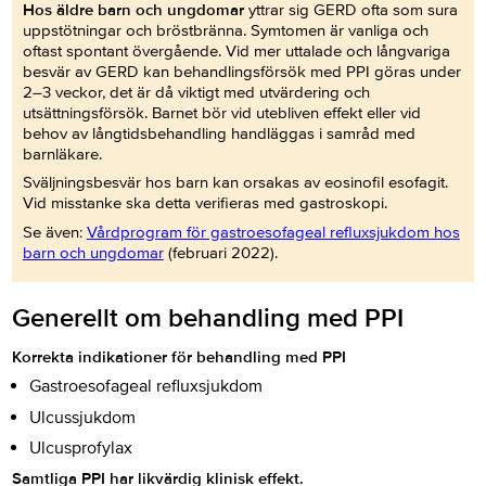
Hos äldre barn och ungdomar
yttrar sig GERD ofta som sura
uppstötningar och bröstbränna. Symtomen är vanliga och
oftast spontant övergående. Vid mer uttalade och långvariga
besvär av GERD kan behandlingsförsök med PPI göras under
2–3 veckor, det är då viktigt med utvärdering och
utsättningsförsök. Barnet bör vid utebliven effekt eller vid
behov av långtidsbehandling handläggas i samråd med
barnläkare.
Sväljningsbesvär hos barn kan orsakas av eosinofil esofagit.
Vid misstanke ska detta verifieras med gastroskopi.
Se även:
Vårdprogram för gastroesofageal refluxsjukdom hos
barn och ungdomar
(februari 2022).
Generellt om behandling med PPI
Korrekta indikationer för behandling med PPI
Gastroesofageal refluxsjukdom
Ulcussjukdom
Ulcusprofylax
Samtliga PPI har likvärdig klinisk effekt.