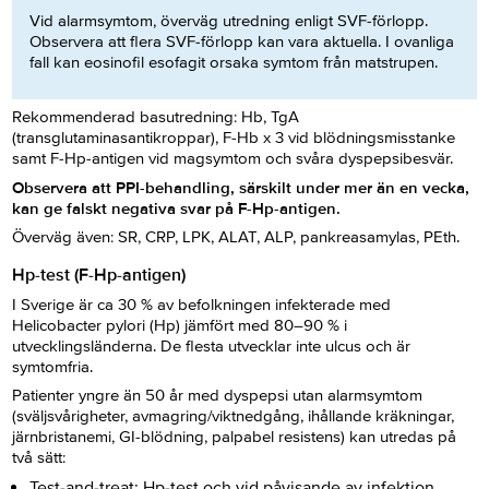
Vid alarmsymtom, överväg utredning enligt SVF-förlopp.
Observera att flera SVF-förlopp kan vara aktuella. I ovanliga
fall kan eosinofil esofagit orsaka symtom från matstrupen.
Rekommenderad basutredning: Hb, TgA
(transglutaminasantikroppar), F-Hb x 3 vid blödningsmisstanke
samt F-Hp-antigen vid magsymtom och svåra dyspepsibesvär.
Observera att PPI-behandling, särskilt under mer än en vecka,
kan ge falskt negativa svar på F-Hp-antigen.
Överväg även: SR, CRP, LPK, ALAT, ALP, pankreasamylas, PEth.
Hp-test (F-Hp-antigen)
I Sverige är ca 30 % av befolkningen infekterade med
Helicobacter pylori
(Hp) jämfört med 80–90 % i
utvecklingsländerna. De flesta utvecklar inte ulcus och är
symtomfria.
Patienter yngre än 50 år med dyspepsi utan alarmsymtom
(sväljsvårigheter, avmagring/viktnedgång, ihållande kräkningar,
järnbristanemi, GI-blödning, palpabel resistens) kan utredas på
två sätt:
Test-and-treat: Hp-test och vid påvisande av infektion