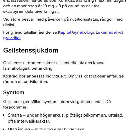
endast rekommenderas som korttidsbehandling (max fem dagar)
och att maxdosen är 10 mg x 3 på grund av risk för
extrapyramidala biverkningar.
Vid stora besvär med påverkan på nutritionsstatus, rådgör med
dietist.
För graviditetsillamående, se
Kapitel Gynekologi,
Läkemedel vid
graviditet
.
Gallstenssjukdom
Gallstenssjukdomen saknar alltjämt effektiv och kausal
farmakologisk behandling.
Kostråd bör anpassas individuellt. Om viss kost utlöser anfall, ge
råd om att undvika den.
Symtom
Gallstenar ger sällan symtom, utom vid gallstensanfall. Då
förekommer:
Smärta – under höger arkus, plötsligt påkommen, uttalad,
ofta intervallkaraktär.
Utstrålning – mot rygg eller höger axel.