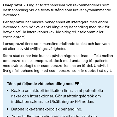
Omeprazol
20 mg är förstahandsval och rekommenderas som
basbehandling vid de flesta tillstånd som kräver syrahämmande
läkemedel.
Pantoprazol
har mindre benägenhet att interagera med andra
läkemedel och bör väljas vid långvarig behandling med risk för
betydelsefulla interaktioner (ex. klopidogrel, citalopram eller
escitalopram).
Lansoprazol finns som munsönderfallande tablett och kan vara
ett alternativ vid sväljningssvårigheter.
Stora studier har inte kunnat påvisa någon skillnad i effekt mellan
omeprazol och esomeprazol, dock med undantag för patienter
med svår esofagit där esomeprazol kan ha en fördel. Undvik i
övriga fall behandling med esomeprazol som är dubbelt så dyrt
.
Tänk på följande vid behandling med PPI:
Beakta om aktuell indikation finns samt potentiella
risker och interaktioner. Gör utsättningsförsök om
indikation saknas, se Utsättning av PPI nedan.
Betona icke-farmakologisk behandling.
Ange tydligt indikation vid insättande, samt om