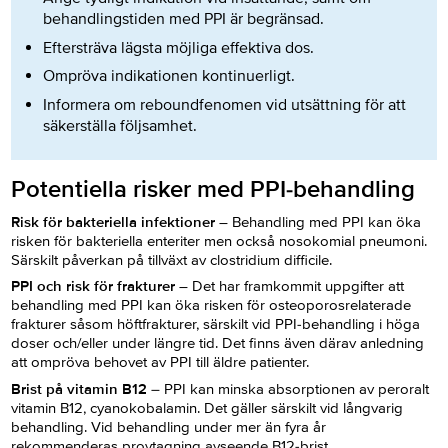
behandlingstiden med PPI är begränsad.
Eftersträva lägsta möjliga effektiva dos.
Ompröva indikationen kontinuerligt.
Informera om reboundfenomen vid utsättning för att
säkerställa följsamhet.
Potentiella risker med PPI-behandling
Risk för bakteriella infektioner –
Behandling med PPI kan öka
risken för bakteriella enteriter men också nosokomial pneumoni.
Särskilt påverkan på tillväxt av
clostridium difficile
.
PPI och risk för frakturer –
Det har framkommit uppgifter att
behandling med PPI kan öka risken för osteoporosrelaterade
frakturer såsom höftfrakturer, särskilt vid PPI-behandling i höga
doser och/eller under längre tid. Det finns även därav anledning
att ompröva behovet av PPI till äldre patienter.
Brist på vitamin B12
– PPI kan minska absorptionen av peroralt
vitamin B12, cyanokobalamin. Det gäller särskilt vid långvarig
behandling. Vid behandling under mer än fyra år
rekommenderas provtagning avseende B12-brist.