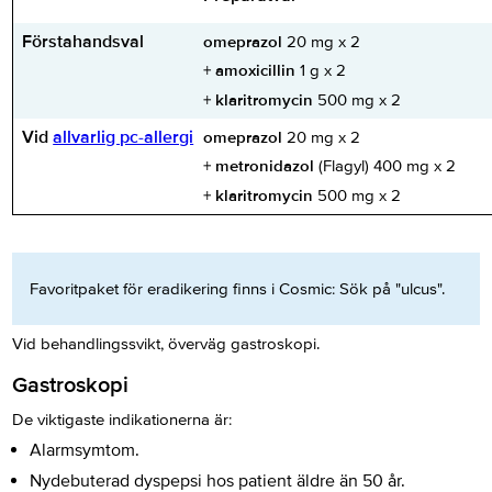
Förstahandsval
omeprazol
20 mg x 2
+
amoxicillin
1 g x 2
+
klaritromycin
500 mg x 2
Vid
allvarlig pc-allergi
omeprazol
20 mg x 2
+
metronidazol
(Flagyl) 400 mg x 2
+
klaritromycin
500 mg x 2
Favoritpaket för eradikering finns i Cosmic: Sök på "ulcus".
Vid behandlingssvikt, överväg gastroskopi.
Gastroskopi
De viktigaste indikationerna är:
Alarmsymtom.
Nydebuterad dyspepsi hos patient äldre än 50 år.