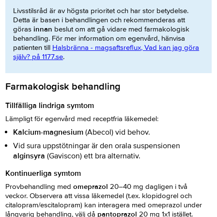
Livsstilsråd är av högsta prioritet och har stor betydelse.
Detta är basen i behandlingen och rekommenderas att
göras
innan
beslut om att gå vidare med farmakologisk
behandling. För mer information om egenvård, hänvisa
patienten till
Halsbränna - magsaftsreflux, Vad kan jag göra
själv? på 1177.se
.
Farmakologisk behandling
Tillfälliga lindriga symtom
Lämpligt för egenvård med receptfria läkemedel:
Kalcium-magnesium
(Abecol) vid behov.
Vid sura uppstötningar är den orala suspensionen
alginsyra
(Gaviscon) ett bra alternativ.
Kontinuerliga symtom
Provbehandling med
omeprazol
20–40 mg dagligen i två
veckor. Observera att vissa läkemedel (t.ex. klopidogrel och
citalopram/escitalopram) kan interagera med omeprazol under
långvarig behandling, välj då
pantoprazol
20 mg 1x1 istället.