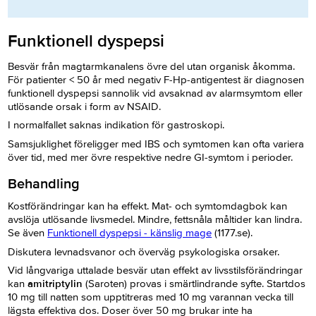
Funktionell dyspepsi
Besvär från magtarmkanalens övre del utan organisk åkomma.
För patienter < 50 år med negativ F-Hp-antigentest är diagnosen
funktionell dyspepsi sannolik vid avsaknad av alarmsymtom eller
utlösande orsak i form av NSAID.
I normalfallet saknas indikation för gastroskopi.
Samsjuklighet föreligger med IBS och symtomen kan ofta variera
över tid, med mer övre respektive nedre GI-symtom i perioder.
Behandling
Kostförändringar kan ha effekt. Mat- och symtomdagbok kan
avslöja utlösande livsmedel. Mindre, fettsnåla måltider kan lindra.
Se även
Funktionell dyspepsi - känslig mage
(1177.se).
Diskutera levnadsvanor och överväg psykologiska orsaker.
Vid långvariga uttalade besvär utan effekt av livsstilsförändringar
kan
amitriptylin
(Saroten) provas i smärtlindrande syfte. Startdos
10 mg till natten som upptitreras med 10 mg varannan vecka till
lägsta effektiva dos. Doser över 50 mg brukar inte ha