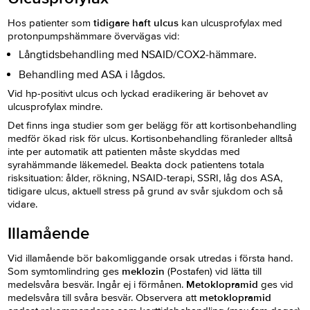
Hos patienter som
tidigare haft ulcus
kan ulcusprofylax med
protonpumpshämmare övervägas vid:
Långtidsbehandling med NSAID/COX2-hämmare.
Behandling med ASA i lågdos.
Vid hp-positivt ulcus och lyckad eradikering är behovet av
ulcusprofylax mindre.
Det finns inga studier som ger belägg för att kortisonbehandling
medför ökad risk för ulcus. Kortisonbehandling föranleder alltså
inte per automatik att patienten måste skyddas med
syrahämmande läkemedel. Beakta dock patientens totala
risksituation: ålder, rökning, NSAID-terapi, SSRI, låg dos ASA,
tidigare ulcus, aktuell stress på grund av svår sjukdom och så
vidare.
Illamående
Vid illamående bör bakomliggande orsak utredas i första hand.
Som symtomlindring ges
meklozin
(Postafen) vid lätta till
medelsvåra besvär. Ingår ej i förmånen.
Metoklopramid
ges vid
medelsvåra till svåra besvär. Observera att
metoklopramid