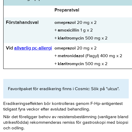
Preparatval
Förstahandsval
omeprazol
20 mg x 2
+
amoxicillin
1 g x 2
+
klaritromycin
500 mg x 2
Vid
allvarlig pc-allergi
omeprazol
20 mg x 2
+
metronidazol
(Flagyl) 400 mg x 2
+
klaritromycin
500 mg x 2
Favoritpaket för eradikering finns i Cosmic: Sök på "ulcus".
Eradikeringseffekten bör kontrolleras genom F-Hp-antigentest
tidigast fyra veckor efter avslutad behandling.
När det föreligger behov av resistensbestämning (vanligare bland
utrikesfödda) rekommenderas remiss för gastroskopi med biopsi
och odling.