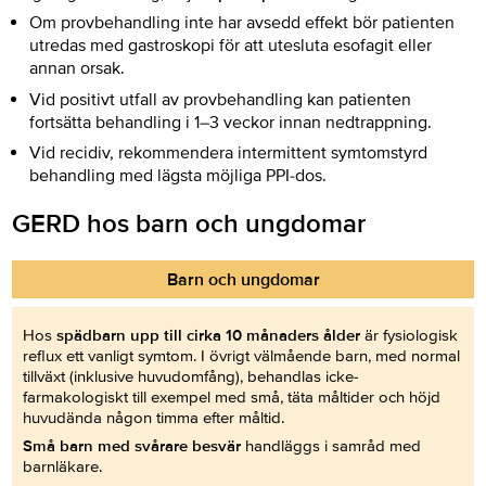
Om provbehandling inte har avsedd effekt bör patienten
utredas med gastroskopi för att utesluta esofagit eller
annan orsak.
Vid positivt utfall av provbehandling kan patienten
fortsätta behandling i 1–3 veckor innan nedtrappning.
Vid recidiv, rekommendera intermittent symtomstyrd
behandling med lägsta möjliga PPI-dos.
GERD hos barn och ungdomar
Barn och ungdomar
Hos
spädbarn upp till cirka 10 månaders ålder
är fysiologisk
reflux ett vanligt symtom. I övrigt välmående barn, med normal
tillväxt (inklusive huvudomfång), behandlas icke-
farmakologiskt till exempel med små, täta måltider och höjd
huvudända någon timma efter måltid.
Små barn med svårare besvär
handläggs i samråd med
barnläkare.