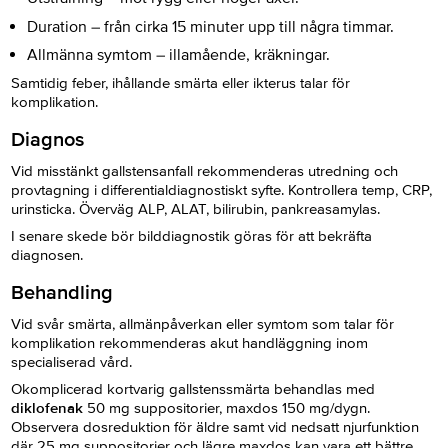
Duration – från cirka 15 minuter upp till några timmar.
Allmänna symtom – illamående, kräkningar.
Samtidig feber, ihållande smärta eller ikterus talar för
komplikation.
Diagnos
Vid misstänkt gallstensanfall rekommenderas utredning och
provtagning i differentialdiagnostiskt syfte. Kontrollera temp, CRP,
urinsticka. Överväg ALP, ALAT, bilirubin, pankreasamylas.
I senare skede bör bilddiagnostik göras för att bekräfta
diagnosen.
Behandling
Vid svår smärta, allmänpåverkan eller symtom som talar för
komplikation rekommenderas akut handläggning inom
specialiserad vård.
Okomplicerad kortvarig gallstenssmärta behandlas med
diklofenak
50 mg suppositorier, maxdos 150 mg/dygn.
Observera dosreduktion för äldre samt vid nedsatt njurfunktion
där 25 mg suppositorier och lägre maxdos kan vara ett bättre