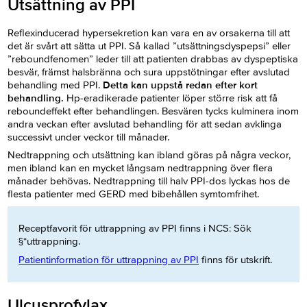
Utsättning av PPI
Reflexinducerad hypersekretion kan vara en av orsakerna till att
det är svårt att sätta ut PPI. Så kallad ”utsättningsdyspepsi” eller
”reboundfenomen” leder till att patienten drabbas av dyspeptiska
besvär, främst halsbränna och sura uppstötningar efter avslutad
behandling med PPI.
Detta kan uppstå redan efter kort
behandling.
Hp-eradikerade patienter löper större risk att få
reboundeffekt efter behandlingen. Besvären tycks kulminera inom
andra veckan efter avslutad behandling för att sedan avklinga
successivt under veckor till månader.
Nedtrappning och utsättning kan ibland göras på några veckor,
men ibland kan en mycket långsam nedtrappning över flera
månader behövas. Nedtrappning till halv PPI-dos lyckas hos de
flesta patienter med GERD med bibehållen symtomfrihet.
Receptfavorit för uttrappning av PPI finns i NCS: Sök
§*uttrappning.
Patientinformation för uttrappning av PPI
finns för utskrift.
Ulcusprofylax