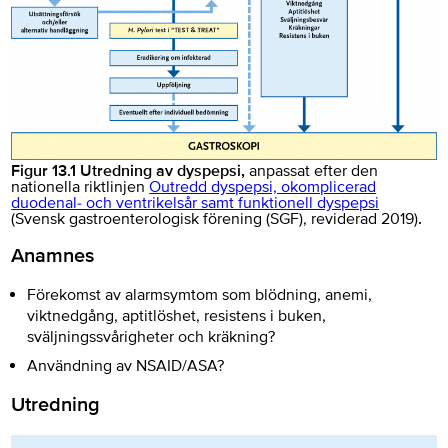
Figur 13.1 Utredning av dyspepsi,
anpassat efter den
nationella riktlinjen
Outredd dyspepsi, okomplicerad
duodenal- och ventrikelsår samt funktionell dyspepsi
(
Svensk gastroenterologisk förening (SGF), reviderad 2019)
.
Anamnes
Förekomst av alarmsymtom som blödning, anemi,
viktnedgång, aptitlöshet, resistens i buken,
sväljningssvårigheter och kräkning?
Användning av NSAID/ASA?
Utredning