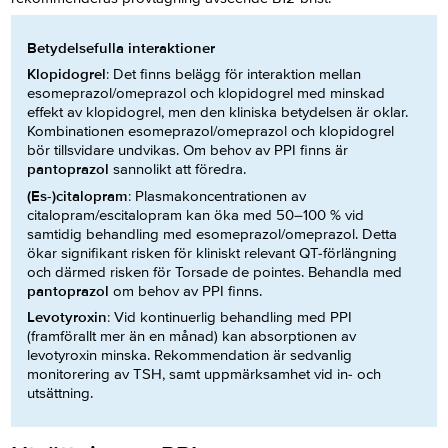
Betydelsefulla interaktioner
Klopidogrel
: Det finns belägg för interaktion mellan
esomeprazol/omeprazol och klopidogrel med minskad
effekt av klopidogrel, men den kliniska betydelsen är oklar.
Kombinationen esomeprazol/omeprazol och klopidogrel
bör tillsvidare undvikas. Om behov av PPI finns är
pantoprazol
sannolikt att föredra.
(Es-)citalopram
: Plasmakoncentrationen av
citalopram/escitalopram kan öka med 50–100 % vid
samtidig behandling med esomeprazol/omeprazol. Detta
ökar signifikant risken för kliniskt relevant QT-förlängning
och därmed risken för Torsade de pointes. Behandla med
pantoprazol
om behov av PPI finns.
Levotyroxin
: Vid kontinuerlig behandling med PPI
(framförallt mer än en månad) kan absorptionen av
levotyroxin minska. Rekommendation är sedvanlig
monitorering av TSH, samt uppmärksamhet vid in- och
utsättning.