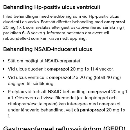
Behandling Hp-positiv ulcus ventriculi
Inled behandlingen med eradikering som vid Hp-positiv ulcus
duodeni i en vecka. Fortsätt därefter behandling med
omeprazol
20 mg 1 x 1, som avslutas efter gastroskopiverifierad sårläkning (i
praktiken 6–8 veckor). Informera patienten om eventuell
reboundeffekt som kan kräva nedtrappning.
Behandling NSAID-inducerat ulcus
Sätt om möjligt ut NSAID-preparatet.
Vid ulcus duodeni:
omeprazol
20 mg 1 x 1 i 4 veckor.
Vid ulcus ventriculi:
omeprazol
2 x 20 mg (totalt 40 mg)
dagligen till sårläkning.
Profylax vid fortsatt NSAID-behandling:
omeprazol
20 mg 1
x 1. Observera att vissa läkemedel (ex. klopidogrel och
citalopram/escitalopram) kan interagera med omeprazol
under långvarig behandling, välj då
pantoprazol
20 mg 1 x
1.
Gastroesofageal reflux-sjukdom (GERD)