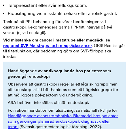
Terapiresistent eller svår refluxsjukdom.
Biopsitagning vid misstänkt celiaki eller atrofisk gastrit.
Tänk på att PPI-behandling försvårar bedömningen vid
gastroskopi. Rekommendera gärna PPI-fritt intervall på två
veckor (ej vid esofagit).
Vid misstanke om cancer i matstrupe eller magsäck, se
regional SVF Matstrups- och magsäckscancer
.
OBS! Remiss går
till filterfunktion, där bedömning görs om SVF-förlopp ska
inledas.
Handläggande av antikoagulantia hos patienter som
genomgår endoskopi
Observera att gastroskopi i regel är ett lågriskingrepp men
att koloskopi alltid bör hanteras som ett högriskingrepp för
att möjliggöra polypektomi vid undersökning.
ASA behöver inte sättas ut inför endoskopi.
För rekommendation om utsättning, se nationell riktlinje för
Handläggande av antitrombotiska läkemedel hos patienter
som genomgår planerad endoskopisk diagnostik eller
terapi
(
Svensk gastroenterologisk förening, 2022)
.